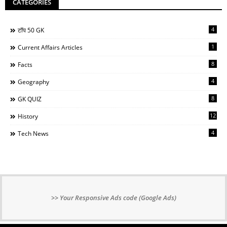
CATEGORIES
4
टॉप 50 GK
1
Current Affairs Articles
8
Facts
4
Geography
8
GK QUIZ
12
History
4
Tech News
Your Responsive Ads code (Google Ads)